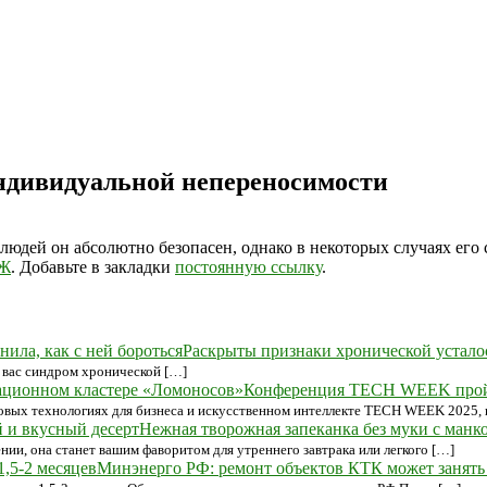
индивидуальной непереносимости
юдей он абсолютно безопасен, однако в некоторых случаях его с
ОЖ
. Добавьте в закладки
постоянную ссылку
.
Раскрыты признаки хронической усталост
 у вас синдром хронической […]
Конференция TECH WEEK пройде
овых технологиях для бизнеса и искусственном интеллекте TECH WEEK 2025,
Нежная творожная запеканка без муки с манко
нии, она станет вашим фаворитом для утреннего завтрака или легкого […]
Минэнерго РФ: ремонт объектов КТК может занять 