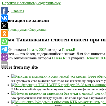
Перейти к основному содержимому
Главная
Навигация по записям
←
Предыдущая
Следующая
→
Врач Тананакина: глютен опасен при 
Опубликовано
14 мая, 2025
автором
Газета.Ru
Глютен — это белок, содержащийся в злаках. Для большинства л
Запись опубликована автором
Газета.Ru
в рубрике
Новости З
More from my site
вы чувствуете себя таким же разбитым, как и в пятницу, скорее всего
В Москве пройдёт крупнейшая мультиформатная конференция о цифр
это прекрасный баланс между вкусом и пользой. Простая в приготовле