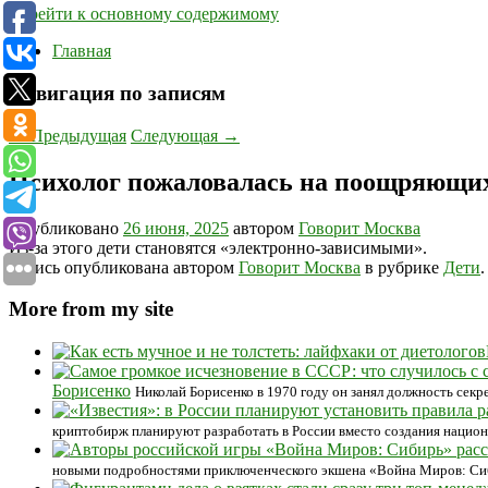
Перейти к основному содержимому
Главная
Навигация по записям
←
Предыдущая
Следующая
→
Психолог пожаловалась на поощряющих
Опубликовано
26 июня, 2025
автором
Говорит Москва
Из-за этого дети становятся «электронно-зависимыми».
Запись опубликована автором
Говорит Москва
в рубрике
Дети
More from my site
Борисенко
Николай Борисенко в 1970 году он занял должность секр
криптобирж планируют разработать в России вместо создания нацио
новыми подробностями приключенческого экшена «Война Миров: Си