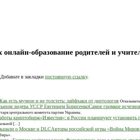
 онлайн-образование родителей и учите
. Добавьте в закладки
постоянную ссылку
.
Как есть мучное и не толстеть: лайфхаки от диетологов
Отказывать
Самое громкое исчезно
етаря центрального комитета партии Украины.
«Известия»: в России планируют установить
нальной […]
Авторы российской игры «Война Миров:
бирь».