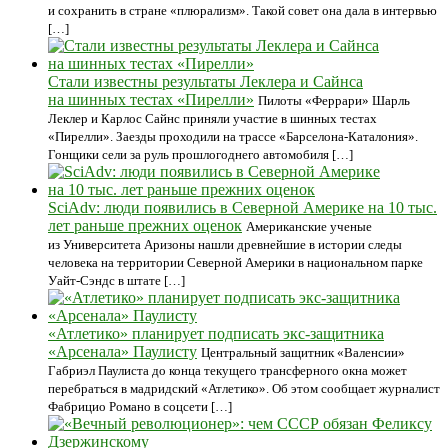
и сохранить в стране «плюрализм». Такой совет она дала в интервью
[…]
Стали известны результаты Леклера и Сайнса
на шинных тестах «Пирелли»
Пилоты «Феррари» Шарль
Леклер и Карлос Сайнс приняли участие в шинных тестах
«Пирелли». Заезды проходили на трассе «Барселона-Каталония».
Гонщики сели за руль прошлогоднего автомобиля […]
SciAdv: люди появились в Северной Америке на 10 тыс.
лет раньше прежних оценок
Американские ученые
из Университета Аризоны нашли древнейшие в истории следы
человека на территории Северной Америки в национальном парке
Уайт-Сэндс в штате […]
«Атлетико» планирует подписать экс-защитника
«Арсенала» Паулисту
Центральный защитник «Валенсии»
Габриэл Паулиста до конца текущего трансферного окна может
перебраться в мадридский «Атлетико». Об этом сообщает журналист
Фабрицио Романо в соцсети […]