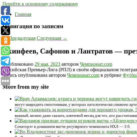
Перейти к основному содержимому
Главная
Навигация по записям
←
Предыдущая
Следующая
→
Акинфеев, Сафонов и Лантратов — прет
Опубликовано
29 мая, 2023
автором
Чемпионат.com
Российская Премьер-Лига (РПЛ) в своём официальном телеграм
Запись опубликована автором
Чемпионат.com
в рубрике
Футбо
More from my site
могут навредить гипотоникам, у которых патологически снижено артер
важный, можно даже сказать, ключевой месяц для тех, кто рассчитыва
Сенаторз» в домашнем матче регулярного чемпионата НХЛ — 3:0.