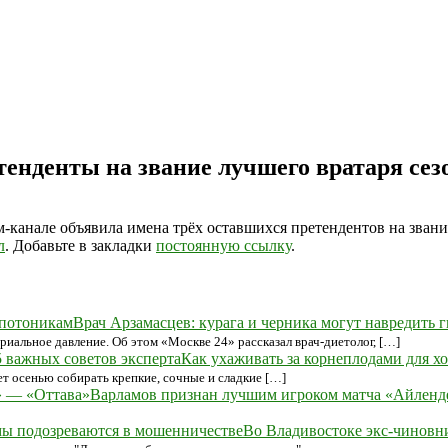
енденты на звание лучшего вратаря сез
-канале объявила имена трёх оставшихся претендентов на звани
л
. Добавьте в закладки
постоянную ссылку
.
Врач Арзамасцев: курага и черника могут навредить 
иальное давление. Об этом «Москве 24» рассказал врач-диетолог, […]
Как ухаживать за корнеплодами для х
ет осенью собирать крепкие, сочные и сладкие […]
Варламов признан лучшим игроком матча «Айленд
Во Владивостоке экс-чиновн