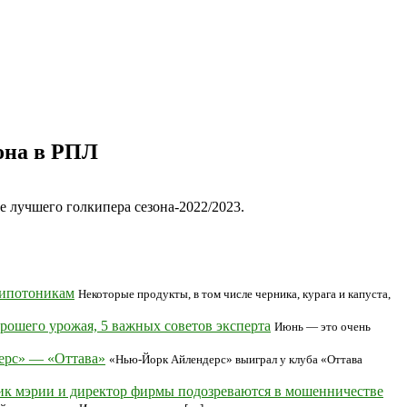
она в РПЛ
е лучшего голкипера сезона-2022/2023.
гипотоникам
Некоторые продукты, в том числе черника, курага и капуста,
орошего урожая, 5 важных советов эксперта
Июнь — это очень
ерс» — «Оттава»
«Нью-Йорк Айлендерс» выиграл у клуба «Оттава
ик мэрии и директор фирмы подозреваются в мошенничестве