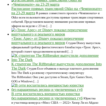
Расписание прямых трансляций Okko на «Чемпионате»
на 23-29 марта
В рамках совместного проекта «Чемпионата» и
Okko всем пользователям доступны прямые трансляции спортивных
событий. Представляем вашему вниманию расписание прямых
эфиров на неделю с 23 по […]
«Трон: Арес» от Disney показал пересечение
виртуального и реального миров
Студия Disney выпустила
официальный трейлер фантастического блокбастера «Трон: Арес»,
который станет продолжением культовой […]
К стратегии The Riftbreaker выпустили дополнение Into
The Dark
Студия Exor объявила о выходе платного дополнения
Into The Dark к ролевому стратегическому симулятору
The Riftbreaker. Оно уже доступно в Steam, Epic Games Store,
GOG и Windows […]
В сети восхитились внешностью юристки
без наращенных ресниц и увеличенных губ
Юристка
и участница конкурса «Мисс США — 2022» Хизер Ли из Айдахо