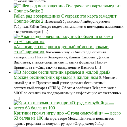
показала внешность.
Fallen рад возвращению Overpass: эта карта замедлит
Counter-Strike 2
Известный бразильский киберспортсмен
Габриэль Fallen Толедо поделился мнением о последних изменениях
в карточном пуле […]
«Авангард» совершил крупный обмен игроками
со «Спартаком»
Хоккейный клуб «Авангард» обменял
нападающих Никиту Холодилина, Данилу Сысоева, Данила
Васильева, а также спортивные права на форварда Никиту
Прищепова в «Спартак» на нападающего Василия […]
В
Москве беспилотник врезался в жилой дом
В Москве в
жилой дом на Профсоюзной улице врезался беспилотный
летательный аппарат (БПЛА). Об этом сообщает Telegram-канал
SHOT со ссылкой на предварительную информацию от экстренных
[…]
Критики громят игру про «Отряд самоубийц» — всего
63 балла из 100
На агрегаторе Metacritic начали появляться
первые рецензии на новую игру про «Отряд самоубийц».