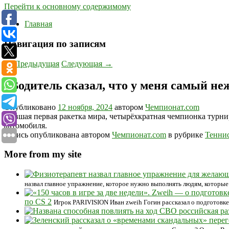
Перейти к основному содержимому
Главная
Навигация по записям
←
Предыдущая
Следующая
→
«Водитель сказал, что у меня самый н
Опубликовано
12 ноября, 2024
автором
Чемпионат.com
Бывшая первая ракетка мира, четырёхкратная чемпионка турни
автомобиля.
Запись опубликована автором
Чемпионат.com
в рубрике
Тенни
More from my site
назвал главное упражнение, которое нужно выполнять людям, которые
по CS 2
Игрок PARIVISION Иван zweih Гогин рассказал о подготовке