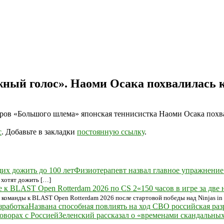
ежный голос». Наоми Осака похвалилась
ров «Большого шлема» японская теннисистка Наоми Осака похва
с
. Добавьте в закладки
постоянную ссылку
.
Физиотерапевт назвал главное упражнение
 хотят дожить […]
«150 часов в игре за дв
 команды к BLAST Open Rotterdam 2026 после стартовой победы над Ninjas in
Названа способная повлиять на ход СВО российская раз
Зеленский рассказал о «временами скандальных