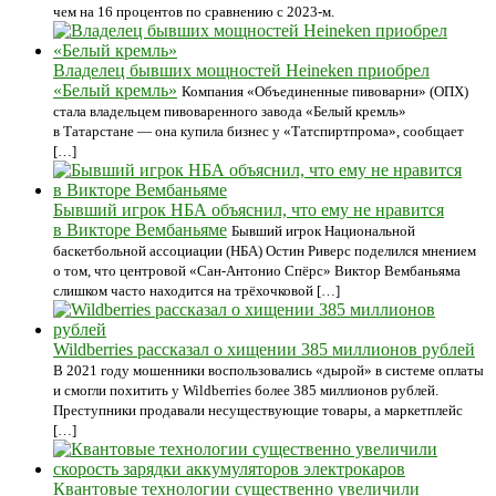
чем на 16 процентов по сравнению с 2023-м.
Владелец бывших мощностей Heineken приобрел
«Белый кремль»
Компания «Объединенные пивоварни» (ОПХ)
стала владельцем пивоваренного завода «Белый кремль»
в Татарстане — она купила бизнес у «Татспиртпрома», сообщает
[…]
Бывший игрок НБА объяснил, что ему не нравится
в Викторе Вембаньяме
Бывший игрок Национальной
баскетбольной ассоциации (НБА) Остин Риверс поделился мнением
о том, что центровой «Сан-Антонио Спёрс» Виктор Вембаньяма
слишком часто находится на трёхочковой […]
Wildberries рассказал о хищении 385 миллионов рублей
В 2021 году мошенники воспользовались «дырой» в системе оплаты
и смогли похитить у Wildberries более 385 миллионов рублей.
Преступники продавали несуществующие товары, а маркетплейс
[…]
Квантовые технологии существенно увеличили