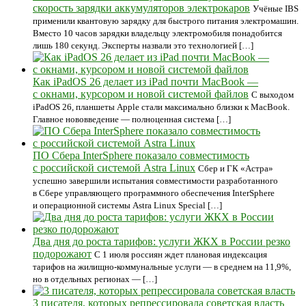
скорость зарядки аккумуляторов электрокаров
Учёные IBS
применили квантовую зарядку для быстрого питания электромашин.
Вместо 10 часов зарядки владельцу электромобиля понадобится
лишь 180 секунд. Эксперты назвали это технологией […]
Как iPadOS 26 делает из iPad почти MacBook —
с окнами, курсором и новой системой файлов
С выходом
iPadOS 26, планшеты Apple стали максимально близки к MacBook.
Главное нововведение — полноценная система […]
ПО Сбера InterSphere показало совместимость
с российской системой Astra Linux
Сбер и ГК «Астра»
успешно завершили испытания совместимости разработанного
в Сбере управляющего программного обеспечения InterSphere
и операционной системы Astra Linux Special […]
Два дня до роста тарифов: услуги ЖКХ в России резко
подорожают
С 1 июля россиян ждет плановая индексация
тарифов на жилищно-коммунальные услуги — в среднем на 11,9%,
но в отдельных регионах — […]
3 писателя, которых репрессировала советская власть