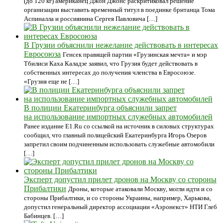
(до 120 кг) американец Джон Джонс раскритиковал решение
организации выставить временный титул в поединке британца Тома
Аспиналла и россиянина Сергея Павловича […]
В Грузии объяснили нежелание действовать в интересах
Евросоюза
Генсек правящей партии «Грузинская мечта» и мэр
Тбилиси Каха Каладзе заявил, что Грузия будет действовать в
собственных интересах до получения членства в Евросоюзе.
«Грузия еще не […]
В полиции Екатеринбурга объяснили запрет
на использование импортных служебных автомобилей
Ранее издание E1.Ru со ссылкой на источник в силовых структурах
сообщил, что главный полицейский Екатеринбурга Игорь Озеров
запретил своим подчиненным использовать служебные автомобили
[…]
Эксперт допустил прилет дронов на Москву со стороны
Прибалтики
Дроны, которые атаковали Москву, могли идти и со
стороны Прибалтики, и со стороны Украины, например, Харькова,
допустил генеральный директор ассоциации «Аэронекст» НТИ Глеб
Бабинцев. […]