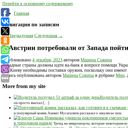
Перейти к основному содержимому
Главная
Навигация по записям
←
Предыдущая
Следующая
→
В Австрии потребовали от Запада пойт
Опубликовано
4 декабря, 2023
автором
Марина Совина
Западные страны должны идти ва-банк в вопросе помощи Украи
что Киеву необходимы поставки оружия, поскольку они имеют
Запись опубликована автором
Марина Совина
в рубрике
Мир
.
More from my site
Водитель полу
он просто выехал […]
и популярный комик Азамат Мусагалиев рассказал о закулисье шоу.
в трендовом наряде
Тренд на микрошорты, которые некоторым вс