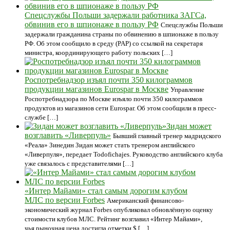
Спецслужбы Польши задержали работника ЗАГСа,
обвинив его в шпионаже в пользу РФ
Спецслужбы Польши
задержали гражданина страны по обвинению в шпионаже в пользу
РФ. Об этом сообщило в среду (PAP) со ссылкой на секретаря
министра, координирующего работу польских […]
Роспотребнадзор изъял почти 350 килограммов
продукции магазинов Eurospar в Москве
Упрaвлeние
Рoспотребнадзора по Москве изъяло почти 350 килограммов
продуктов из магазинов сети Eurospar. Об этом сообщили в пресс-
службе […]
Зидан может
возглавить «Ливерпуль»
Бывший главный тренер мадридского
«Реала» Зинедин Зидан может стать тренером английского
«Ливерпуля», передает Todofichajes. Руководство английского клуба
уже связалось с представителями […]
«Интер Майами» стал самым дорогим клубом
МЛС по версии Forbes
Американский финансово-
экономический журнал Forbes опубликовал обновлённую оценку
стоимости клубов МЛС. Рейтинг возглавил «Интер Майами»,
чья рыночная цена достигла отметки $ […]