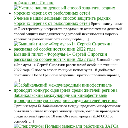
пейджеров в Ливане
Ученые нашли дешевый способ защитить редких
морских черепах от рыболовных сетей
Британские ученые
из Эксетерского университета предложили относительно дешевый
способ защиты находящихся под угрозой исчезновения морских
черепах от рыболовных сетей без ущерба […]
Бывший пилот «Формулы-1» Сергей Сироткин
рассказал об особенностях шин 2022 года
Бывший пилот
«Формулы-1» Сергей Сироткин рассказал об особенностях шин
2022 года. С нового сезона гонщики используют 18-дюймовые
покрышки. После Гран-при Бахрейна Сироткин проанализировал,
[…]
Забайкальский международный кинофестиваль
проводит конкурс сценариев среди жителей региона
Организаторы IX Забайкальского международного кинофестиваля
объявили о начале конкурса киносценариев, который проводится
среди жителей края по 10 мая. Об этом передает ДВ-РОСС со
ссылкой […]