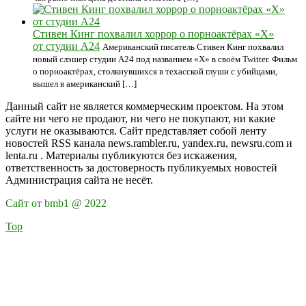
Стивен Кинг похвалил хоррор о порноактёрах «X»
от студии A24
Американский писатель Стивен Кинг похвалил
новый слэшер студии A24 под названием «X» в своём Twitter. Фильм
о порноактёрах, столкнувшихся в техасской глуши с убийцами,
вышел в американский […]
Данный сайт не является коммерческим проектом. На этом
сайте ни чего не продают, ни чего не покупают, ни какие
услуги не оказываются. Сайт представляет собой ленту
новостей RSS канала news.rambler.ru, yandex.ru, newsru.com и
lenta.ru . Материалы публикуются без искажения,
ответственность за достоверность публикуемых новостей
Администрация сайта не несёт.
Сайт от bmb1 @ 2022
Top