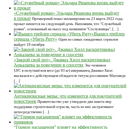
«Служебный роман» Эльдара Рязанова вновь выйдет
в прокат
Премьерный показ запланирован на 23 марта 2022 года,
прокат начнется на следующий день. Напомним, что "Служебный
роман", основанный на пьесе под названием "Сослуживцы", […]
Вышел трейлер
сериала «Убить Риту»
Один из самых ожидаемых сериалов
выйдет 19 октября.
«Закрой свой рот». Джамал Хилл раскритиковал
Анкалаева за поведение в соцсетях
Экс-чемпион
UFC в полутяжёлом весе (до 93 кг) американец Джамал Хилл
высказался о действующем обладателе титула россиянине Магомеде
[…]
Антикризисные меры: что изменится для покупателей
новостроек
Правительство уже утвердило два пакета мер
поддержки строительной отрасли, часть из них застрагивают
непосредственно […]
“Гормон насыщения” влияет на эффективность