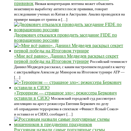
прививок
Низкая концентрация лептина может объяснить
неактивную выработку антител после прививки, говорит
исследование ученых из Китая и Австралии. Анализ проводился на
примере вакцин от гриппа и […]
Дворкович отказался проводить заседание FIDE по
возвращению россиян
«Мне всё равно». Даниил Медведев раскрыл секрет
первой победы на Итоговом турнире
Российский теннисист
Даниил Медведев рассказал, с каким настроением подошёл к матчу
с австралийцем Алексом де Минором на Итоговом турнире ATP —
[…]
«Терорризм — страшное зло»: режиссера Беркович
оставили в СИЗО
Московский городской суд рассмотрел
апелляцию на арест режиссера Евгении Беркович по делу
об оправдании терроризма в спектакле «Финист Ясный Сокол»
и оставил ее в СИЗО, сообщает […]
Россиянам назвали самые популярные схемы