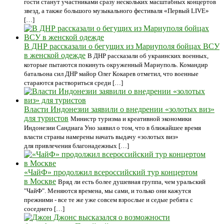
гости станут участниками сразу нескольких масштабных концертов
звезд, а также большого музыкального фестиваля «Первый LIVE»
[…]
В ДНР рассказали о бегущих из Мариуполя бойцах ВСУ
в женской одежде
В ДНР рассказали об украинских военных,
которые пытаются покинуть окруженный Мариуполь. Командир
батальона сил ДНР майор Олег Кокарев отметил, что военные
стараются раствориться среди […]
Власти Индонезии заявили о внедрении «золотых виз»
для туристов
Министр туризма и креативной экономики
Индонезии Сандиага Уно заявил о том, что в ближайшее время
власти страны намерены начать выдачу «золотых виз»
для привлечения благонадежных […]
«ЧайФ» продолжил всероссийский тур концертом
в Москве
Вряд ли есть более душевная группа, чем уральский
"ЧайФ". Меняются времена, мы сами, и только они кажутся
прежними - все те же уже совсем взрослые и седые ребята с
соседнего […]