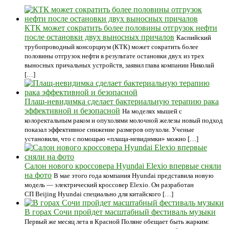
КТК может сократить более половины отгрузок нефти
после остановки двух выносных причалов
Каспийский
трубопроводный консорциум (КТК) может сократить более
половины отгрузок нефти в результате остановки двух из трех
выносных причальных устройств, заявил глава компании Николай
[…]
Плащ-невидимка сделает бактериальную терапию рака
эффективной и безопасной
На моделях мышей с
колоректальным раком и опухолями молочной железы новый подход
показал эффективное снижение размеров опухоли. Ученые
установили, что с помощью «плаща-невидимки» можно […]
Салон нового кроссовера Hyundai Elexio впервые сняли
на фото
В мае этого года компания Hyundai представила новую
модель — электрический кроссовер Elexio. Он разработан
СП Beijing Hyundai специально для китайского […]
В горах Сочи пройдет масштабный фестиваль музыки
Первый же месяц лета в Красной Поляне обещает быть жарким: