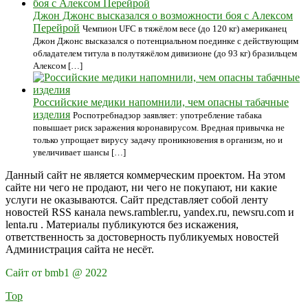
Джон Джонс высказался о возможности боя с Алексом
Перейрой
Чемпион UFC в тяжёлом весе (до 120 кг) американец
Джон Джонс высказался о потенциальном поединке с действующим
обладателем титула в полутяжёлом дивизионе (до 93 кг) бразильцем
Алексом […]
Российские медики напомнили, чем опасны табачные
изделия
Роспотребнадзор заявляет: употребление табака
повышает риск заражения коронавирусом. Вредная привычка не
только упрощает вирусу задачу проникновения в организм, но и
увеличивает шансы […]
Данный сайт не является коммерческим проектом. На этом
сайте ни чего не продают, ни чего не покупают, ни какие
услуги не оказываются. Сайт представляет собой ленту
новостей RSS канала news.rambler.ru, yandex.ru, newsru.com и
lenta.ru . Материалы публикуются без искажения,
ответственность за достоверность публикуемых новостей
Администрация сайта не несёт.
Сайт от bmb1 @ 2022
Top