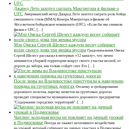
Джаред Лето захотел сыграть Макгрегора в фильме о
UFC
Американский актер Джаред Лето захотел сыграть роль бойца
смешанного стиля (ММА) Конора Макгрегора в фильме об
Абсолютном бойцовском чемпионате (UFC). «Если бы мы снимали
фильм о UFC, […]
Мэр Омска Сергей Шелест каждую весну собирает
возле своего дома три мешка мусора
Градоначальник Омска
Сергей Шелест рассказал в интервью «12 каналу», что лично
занимается уборкой территории вокруг своего участка весной, от
дороги до забора, как только сойдёт снег. Его […]
После зимы во Владивостоке приступили к наведению
порядка на грунтовых дорогах
Отсыпку и грейдирование
дорожного полотна, нарезку кюветов на грунтовых дорогах
проводят специалисты муниципального дорожного предприятия
"Содержание городских территорий". […]
Чаплин: холодная весна не повлияет на дачный урожай
в Подмосковье
Погода не окажет негативного воздействия
на урожай, который собирают на дачных участках в Подмосковье.