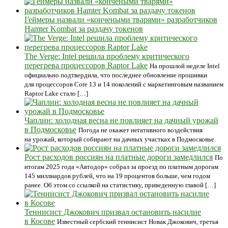
Геймеры назвали «кончеными тварями» разработчиков
Hamter Kombat за раздачу токенов
The Verge: Intel решила проблему критического
перегрева процессоров Raptor Lake
На прошлой неделе Intel
официально подтвердила, что последнее обновление прошивки
для процессоров Core 13 и 14 поколений с маркетинговым названием
Raptor Lake стало […]
Чаплин: холодная весна не повлияет на дачный урожай
в Подмосковье
Погода не окажет негативного воздействия
на урожай, который собирают на дачных участках в Подмосковье.
Рост расходов россиян на платные дороги замедлился
По
итогам 2025 года «Автодор» собрал за проезд по платным дорогам
145 миллиардов рублей, что на 19 процентов больше, чем годом
ранее. Об этом со ссылкой на статистику, приведенную главой […]
Теннисист Джокович призвал остановить насилие
в Косове
Известный сербский теннисист Новак Джокович, третья