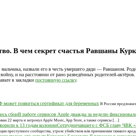
ство. В чем секрет счастья Равшаны Кур
мальчика, назвали его в честь умершего дяди — Равшаном. Родил
ойну, и на расстоянии от рано разведённых родителей-актёров.
бавьте в закладки
постоянную ссылку
.
Ф может появиться сертификат для беременных
В России предложил
В работе сервисов Apple дважды за неделю фиксировал
н 22 марта и затронул Apple Music, App Store, а также сервисы […]
Сотрудничавшего с ФСБ главу ЧВК «Е
ции преступного сообщества, угрозе убийством или причинении тяжкого вред