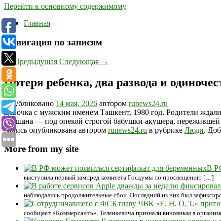
Перейти к основному содержимому
Главная
Навигация по записям
←
Предыдущая
Следующая
→
Потеря ребенка, два развода и одиноче
Опубликовано
14 мая, 2026
автором
runews24.ru
Девочка с мужским именем Ташкент, 1980 год. Родители ждали 
Равшана — под опекой строгой бабушки-акушера, пережившей в
Запись опубликована автором
runews24.ru
в рубрике
Люди
. До
More from my site
В Р
выступила первый зампред комитета Госдумы по просвещению […]
наблюдались продолжительные сбои. Последний из них был зафиксирова
сообщает «Коммерсантъ». Теленкевича признали виновным в организа