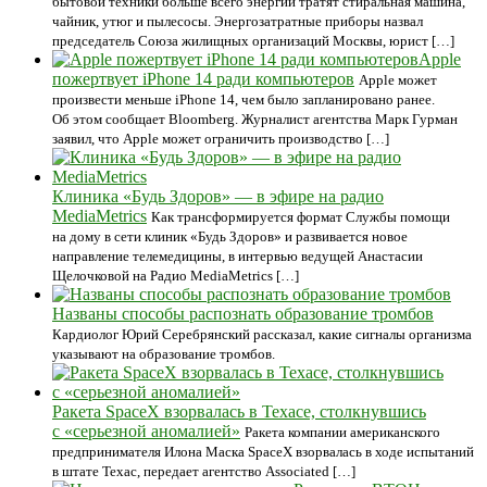
бытовой техники больше всего энергии тратят стиральная машина,
чайник, утюг и пылесосы. Энергозатратные приборы назвал
председатель Союза жилищных организаций Москвы, юрист […]
Apple
пожертвует iPhone 14 ради компьютеров
Apple может
произвести меньше iPhone 14, чем было запланировано ранее.
Об этом сообщает Bloomberg. Журналист агентства Марк Гурман
заявил, что Apple может ограничить производство […]
Клиника «Будь Здоров» — в эфире на радио
MediaMetrics
Как трансформируется формат Службы помощи
на дому в сети клиник «Будь Здоров» и развивается новое
направление телемедицины, в интервью ведущей Анастасии
Щелочковой на Радио MediaMetrics […]
Названы способы распознать образование тромбов
Кардиолог Юрий Серебрянский рассказал, какие сигналы организма
указывают на образование тромбов.
Ракета SpaceX взорвалась в Техасе, столкнувшись
с «серьезной аномалией»
Ракета компании американского
предпринимателя Илона Маска SpaceX взорвалась в ходе испытаний
в штате Техас, передает агентство Associated […]