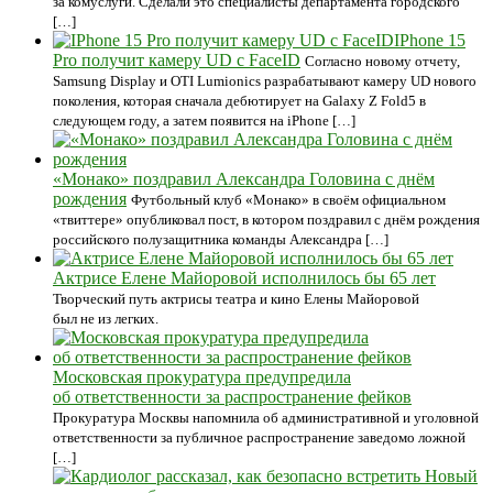
за комуслуги. Сделали это специалисты департамента городского
[…]
IPhone 15
Pro получит камеру UD с FaceID
Согласно новому отчету,
Samsung Display и OTI Lumionics разрабатывают камеру UD нового
поколения, которая сначала дебютирует на Galaxy Z Fold5 в
следующем году, а затем появится на iPhone […]
«Монако» поздравил Александра Головина с днём
рождения
Футбольный клуб «Монако» в своём официальном
«твиттере» опубликовал пост, в котором поздравил с днём рождения
российского полузащитника команды Александра […]
Актрисе Елене Майоровой исполнилось бы 65 лет
Творческий путь актрисы театра и кино Елены Майоровой
был не из легких.
Московская прокуратура предупредила
об ответственности за распространение фейков
Прокуратура Москвы напомнила об административной и уголовной
ответственности за публичное распространение заведомо ложной
[…]