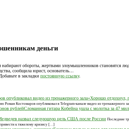
мошенникам деньги
набирают обороты, жертвами злоумышленников становятся люди
дства, сообщила юрист, основатель…
 Добавьте в закладки
постоянную ссылку
.
«Хорошо отдохнул, 
Роман Костомаров опубликовал в Telegram‑канале видео из тренажерного зала
Сломанная гитара Кобейна ушла с молотка за 47 ми
едведев назвал следующую цель США после России
Последние тр
 привести к тяжелому кризису […]