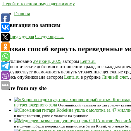
Перейти к основному содержимому
Главная
Навигация по записям
←
Предыдущая
Следующая
→
Назван способ вернуть переведенные 
Опубликовано
29 июня, 2025
автором
Lenta.ru
Мошеннические действия в отношении граждан с каждым днем 
что существует возможность вернуть утраченные денежные сре
Запись опубликована автором
Lenta.ru
в рубрике
Личный счет
.
More from my site
из тренажерного зала
Олимпийский чемпион по фигурному катанию 
и потертостями, ушла с молотка на аукционе.
М
и в случае победы американцы нацелились бы на Китай, что могло бы