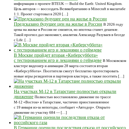
информация о проекте BTEUK — Build the Earth: United Kingdom.
Цель авторов — воссоздать Великобританию в Minecraft в масштабе
1:1. Проект стартовал в 2020 […]
Предсказано будущее цен на жилье в России
В 2026 году
цены на жилье в России не снизятся, но ипотека станет дешевле.
Такой прогноз дал экономист, аналитик Александр Разуваев в беседе
с Life. […]
В Москве пройдет вторая «Киберсуббота»
с тестированием игр и лекциями о геймдеве
В Московском
кластере видеоигр и анимации 28 марта состоится вторая
«Киберсуббота». Посетители смогут бесплатно протестировать
новые игры резидентов и партнеров кластера, а также посетить […]
На участках М-12 в Татарстане полностью открыли
движение
Полностью восстановлено движение по трассе
М-12 «Восток» в Татарстане, частично приостановленное
с 19 января из-за непогоды, сообщает «Автодор». Открыто
движение по участку 684 — […]
В Германии оценили последствия отказа от российского