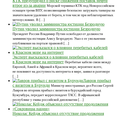
КТК предупредил о риске снижения поставок нефти
втрое из-за аварии
Морской терминал КТК под Новороссийском
оснащен тремя ВПУ, позволяющими безопасно загружать танкеры на
значительном удалении от берега, в том числе при неблагоприятных
метеоусловиях. В […]
Путин уволил замминистра юстиции Безродную
Президент России Владимир Путин освободил от должности
замминистра юстиции Алису Безродную. Указ о ее увольнении
опубликован на портале правовой […]
Эксперт высказался о влиянии перебитых кабелей
в Красном море на интернет
Перебитые кабели связи между
Европой, Азией и Африкой в Красном море, вероятнее всего,
не повлияют на доступность интернета в мире, заявил в разговоре
[…]
Лавров прибыл
с визитом в Бурунди
Министр иностранных дел России Сергей
Лавров во вторник прибыл с визитом в бурундийский город
Бужумбура, передает корреспондент ТАСС. В африканской
республике у главы российской дипломатии […]
Николас Кейдж объяснил отсутствие продолжения