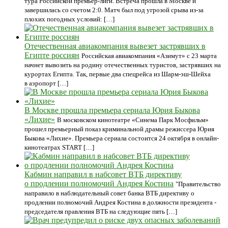
тура Российской премьер-лиги. Встреча прошла в Москве и
завершилась со счетом 2:0. Матч был под угрозой срыва из-за
плохих погодных условий: […]
Отечественная авиакомпания вывезет застрявших в
Египте россиян
Российская авиакомпания «Азимут» с 23 марта
начнет вывозить на родину отечественных туристов, застрявших на
курортах Египта. Так, первые два спецрейса из Шарм-эш-Шейха
в аэропорт […]
В Москве прошла премьера сериала Юрия Быкова
«Лихие»
В московском кинотеатре «Синема Парк Мосфильм»
прошел премьерный показ криминальной драмы режиссера Юрия
Быкова «Лихие». Премьера сериала состоится 24 октября в онлайн-
кинотеатрах START […]
Кабмин направил в набсовет ВТБ директиву
о продлении полномочий Андрея Костина
"Правительство
направило в наблюдательный совет банка ВТБ директиву о
продлении полномочий Андрея Костина в должности президента -
председателя правления ВТБ на следующие пять […]