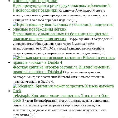
Врач предупредил о риске двух опасных заболеваний
в новогодние праздники
Кардиолог Алехандро Меретта
заявил, что в новогодние праздники повышается риск инфаркта
и инсульта. Его слова передает издание […]
Врачи нашли у выписанных из больницы пациентов
опасные повреждения легких
Шеффилдский и Оксфордский
университеты обнаружили: даже через 3 месяца после
выздоровления от COVID-19 у людей фиксировались стойкие
повреждения легких, которые не показывали стандартные […]
Жёсткая критика игроков заставила Blizzard изменить
правила «гонки» в Diablo 4
Огромная волна критики
со стороны игроков заставила Blizzard изменить собственные
правила «гонки» в Diablo 4.
Telegraph: Британия может запретить X из-за чат-бота
Grok
Власти Великобритании могут принять меры в отношении
соцсети X, вплоть до ее запрета на территории страны, из-
за картинок, создаваемых чат-ботом на основе искусственного
интеллекта […]