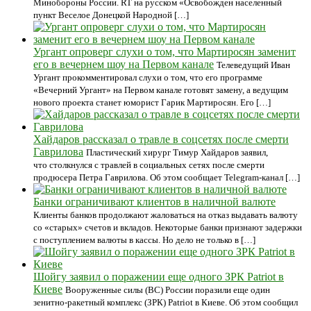
Минобороны России. RT на русском «Освобожден населенный
пункт Веселое Донецкой Народной […]
Ургант опроверг слухи о том, что Мартиросян заменит
его в вечернем шоу на Первом канале
Телеведущий Иван
Ургант прокомментировал слухи о том, что его программе
«Вечерний Ургант» на Первом канале готовят замену, а ведущим
нового проекта станет юморист Гарик Мартиросян. Его […]
Хайдаров рассказал о травле в соцсетях после смерти
Гаврилова
Пластический хирург Тимур Хайдаров заявил,
что столкнулся с травлей в социальных сетях после смерти
продюсера Петра Гаврилова. Об этом сообщает Telegram-канал […]
Банки ограничивают клиентов в наличной валюте
Клиенты банков продолжают жаловаться на отказ выдавать валюту
со «старых» счетов и вкладов. Некоторые банки признают задержки
с поступлением валюты в кассы. Но дело не только в […]
Шойгу заявил о поражении еще одного ЗРК Patriot в
Киеве
Вооруженные силы (ВС) России поразили еще один
зенитно-ракетный комплекс (ЗРК) Patriot в Киеве. Об этом сообщил