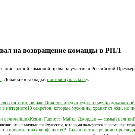
овал на возвращение команды в РПЛ
ание южной командой права на участие в Российской Премьер-Л
л
. Добавьте в закладки
постоянную ссылку
.
Онколог предупредил о научно доказанной 
10 секретов, которые мужчины хранят от жен, но п
Кевин Гарнетт: Майкл Джордан — самый великий
 мнение, что различные преимущества, которыми пользуются современные игро
В Таджикистане решили проследи