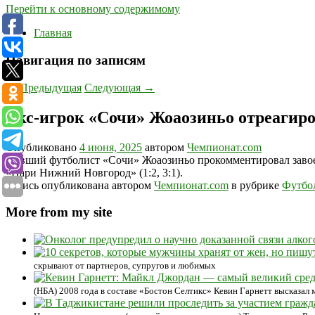
Перейти к основному содержимому
Главная
Навигация по записям
←
Предыдущая
Следующая
→
Экс-игрок «Сочи» Жоаозиньо отреагир
Опубликовано
4 июня, 2025
автором
Чемпионат.com
Бывший футболист «Сочи» Жоаозиньо прокомментировал завоев
«Пари Нижний Новгород» (1:2, 3:1).
Запись опубликована автором
Чемпионат.com
в рубрике
Футбо
More from my site
скрывают от партнеров, супругов и любимых
(НБА) 2008 года в составе «Бостон Селтикс» Кевин Гарнетт высказал