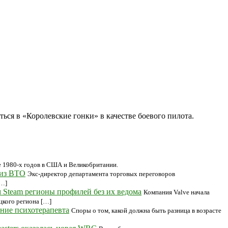
ся в «Королевские гонки» в качестве боевого пилота.
е 1980-х годов в США и Великобритании.
 из ВТО
Экс-директор департамента торговых переговоров
[…]
м Steam регионы профилей без их ведома
Компания Valve начала
ецкого региона […]
ение психотерапевта
Споры о том, какой должна быть разница в возрасте