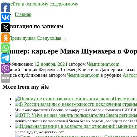
Перейти к основному содержимому
Главная
Навигация по записям
←
Предыдущая
Следующая
→
Даннер: карьере Мика Шумахера в Фор
Опубликовано
12 ноября, 2024
автором
Чемпионат.com
Бывший гонщик Формулы-1 немец Кристиан Даннер высказал мн
Запись опубликована автором
Чемпионат.com
в рубрике
Автос
More from my site
Почему не 
Минэкономразвития России, завкафедрой торговой политики НИУ ВШЭ 
менять регионы пользователей Steam без их ведома, сообщает портал D
в паре, идут уже десятки лет.