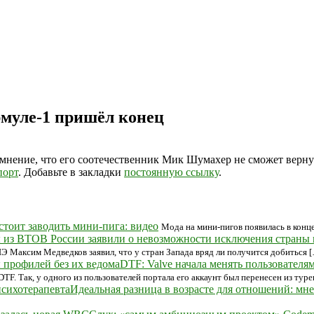
муле-1 пришёл конец
ение, что его соотечественник Мик Шумахер не сможет вернуть
порт
. Добавьте в закладки
постоянную ссылку
.
стоит заводить мини-пига: видео
Мода на мини-пигов появилась в конц
В России заявили о невозможности исключения страны
Максим Медведков заявил, что у стран Запада вряд ли получится добиться 
DTF: Valve начала менять пользователя
TF. Так, у одного из пользователей портала его аккаунт был перенесен из тур
Идеальная разница в возрасте для отношений: мн