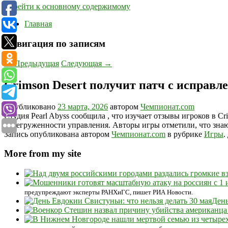
Перейти к основному содержимому
Главная
Навигация по записям
←
Предыдущая
Следующая
→
Crimson Desert получит патч с исправ
Опубликовано
23 марта, 2026
автором
Чемпионат.com
Студия Pearl Abyss сообщила , что изучает отзывы игроков в C
перегруженности управления. Авторы игры отметили, что знают
Запись опубликована автором
Чемпионат.com
в рубрике
Игры
.
More from my site
предупреждают эксперты РАНХиГС, пишет РИА Новости.
День