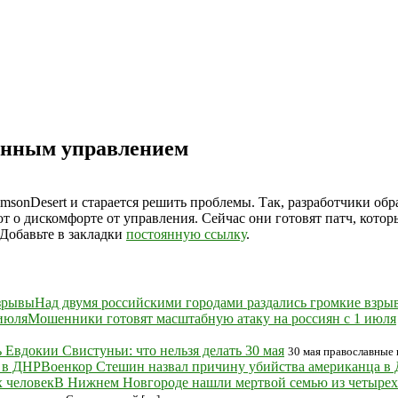
ленным управлением
rimsonDesert и старается решить проблемы. Так, разработчики о
 о дискомфорте от управления. Сейчас они готовят патч, котор
 Добавьте в закладки
постоянную ссылку
.
Над двумя российскими городами раздались громкие взры
Мошенники готовят масштабную атаку на россиян с 1 июля
 Евдокии Свистуньи: что нельзя делать 30 мая
30 мая православны
Военкор Стешин назвал причину убийства американца в
В Нижнем Новгороде нашли мертвой семью из четырех