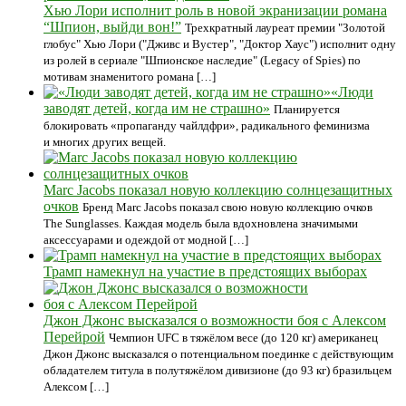
Хью Лори исполнит роль в новой экранизации романа
“Шпион, выйди вон!”
Трехкратный лауреат премии "Золотой
глобус" Хью Лори ("Дживс и Вустер", "Доктор Хаус") исполнит одну
из ролей в сериале "Шпионское наследие" (Legacy of Spies) по
мотивам знаменитого романа […]
«Люди
заводят детей, когда им не страшно»
Планируется
блокировать «пропаганду чайлдфри», радикального феминизма
и многих других вещей.
Marc Jacobs показал новую коллекцию солнцезащитных
очков
Бренд Marc Jacobs показал свою новую коллекцию очков
The Sunglasses. Каждая модель была вдохновлена значимыми
аксессуарами и одеждой от модной […]
Трамп намекнул на участие в предстоящих выборах
Джон Джонс высказался о возможности боя с Алексом
Перейрой
Чемпион UFC в тяжёлом весе (до 120 кг) американец
Джон Джонс высказался о потенциальном поединке с действующим
обладателем титула в полутяжёлом дивизионе (до 93 кг) бразильцем
Алексом […]