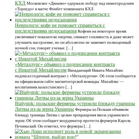
КХЛ
Московское «Динамо» одержало победу над нижегородским
«Торпедо» в матче Фонбет чемпионата КХЛ.
Неврологи: кофе не поможет справиться с
последствиями недосыпания
Кофеин на некоторое время
увеличивает показатели энергии, снижает сонливость и даже может
улучшить настроение, но он абсолютно не заменяет полноценный
ночной сон, говорят ученые. […]
«Металлург» объявил о подписании контракта
с Никитой Михайлисом
Нападающий Никита Михайлис
подписал годичный контракт с «Металлургом». Об этом сообщается
на официальном сайте магнитогорской команды. Михайлис —
воспитанник казахстанского […]
Bialystok: польские фермеры устроили блокаду границы
Литвы из-за зерна Украины
Фермеры из Польши объявили
блокаду границы Литвы с целью прекращения ввоза украинского
зерна. Об этом сообщает координатор протеста фермеров Кароль
Печиньский. Он отметил, что фермеры […]